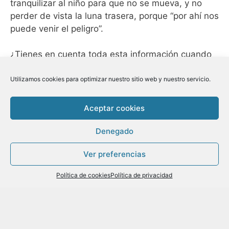
tranquilizar al niño para que no se mueva, y no
perder de vista la luna trasera, porque “por ahí nos
puede venir el peligro”.
¿Tienes en cuenta toda esta información cuando
llevas a tus pequeños en el coche?
Utilizamos cookies para optimizar nuestro sitio web y nuestro servicio.
Seguro que hoy has aprendido algo más sobre
seguridad vial y Sistemas de Retención Infantiles
Aceptar cookies
gracias a Fran Ruiz Mancebo.
Denegado
Nos encantaría que, al menos, te quedaras con la
Ver preferencias
idea de que
una silla de coche adecuada y bien
colocada puede hacer que un accidente
Política de cookies
Política de privacidad
llevando a tu hijo/a se quede solo en un susto
.
Fuente:
COOL-DREAMS
REDES SOCIALES